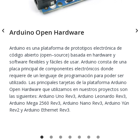
Microcontroladores PIC
La gran variedad de microcontroladores que presenta
Microchip Technology INC, son de vital importancia en el
diseño de nuestros sistemas embebidos. Gracias a diversas
plataformas de hardware y de software, tales como
programadores y compiladores en diversos lenguajes, nos
permiten el desarrollo óptimo nuestros proyectos.
Actualmente trabajamos con MPLAB X IDE junto a los
compiladores XC8, XC16 y XC32/32++ de Microchip.
Adicionalmente desarrollamos también con compiladores
de otras empresas, tales como PIC C de CCS,
mikroBasic/mikroC de MikroElektronika y Flowcode de
Matrix TLS.