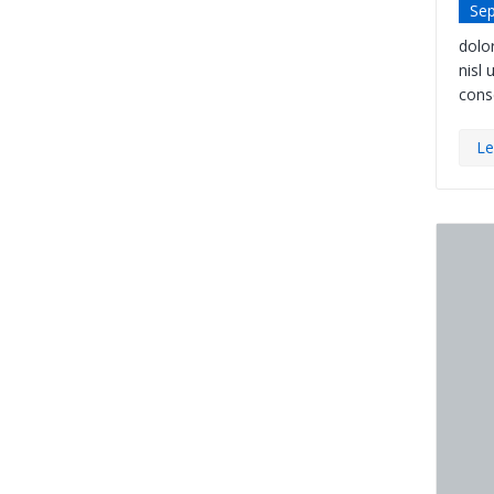
Se
dolor
nisl 
cons
Le