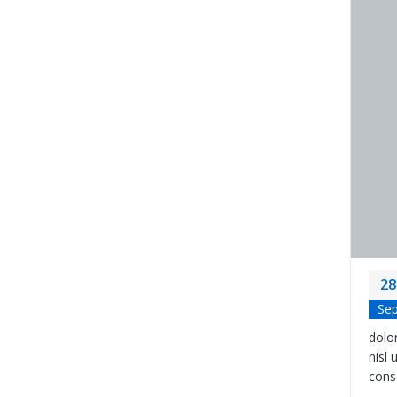
28
Se
dolor
nisl 
cons