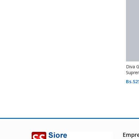
Diva G
Supre
Bs.S
2
Empr