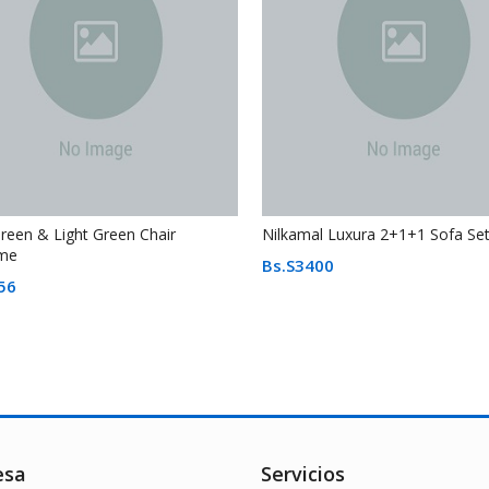
reen & Light Green Chair
Nilkamal Luxura 2+1+1 Sofa Se
me
Bs.S
3400
56
esa
Servicios