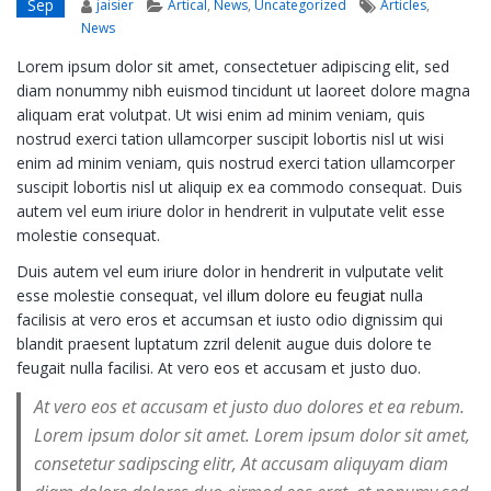
Author
Categories
Tags
Sep
jaisier
Artical
,
News
,
Uncategorized
Articles
,
News
Lorem ipsum dolor sit amet, consectetuer adipiscing elit, sed
diam nonummy nibh euismod tincidunt ut laoreet dolore magna
aliquam erat volutpat. Ut wisi enim ad minim veniam, quis
nostrud exerci tation ullamcorper suscipit lobortis nisl ut wisi
enim ad minim veniam, quis nostrud exerci tation ullamcorper
suscipit lobortis nisl ut aliquip ex ea commodo consequat. Duis
autem vel eum iriure dolor in hendrerit in vulputate velit esse
molestie consequat.
Duis autem vel eum iriure dolor in hendrerit in vulputate velit
esse molestie consequat, vel
illum dolore eu feugiat
nulla
facilisis at vero eros et accumsan et iusto odio dignissim qui
blandit praesent luptatum zzril delenit augue duis dolore te
feugait nulla facilisi. At vero eos et accusam et justo duo.
At vero eos et accusam et justo duo dolores et ea rebum.
Lorem ipsum dolor sit amet. Lorem ipsum dolor sit amet,
consetetur sadipscing elitr, At accusam aliquyam diam