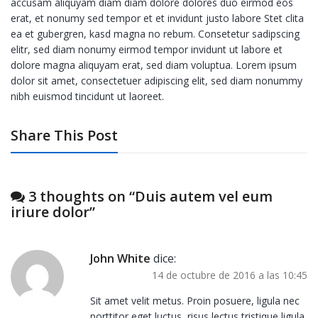
accusam aliquyam diam diam dolore dolores duo eirmod eos
erat, et nonumy sed tempor et et invidunt justo labore Stet clita
ea et gubergren, kasd magna no rebum. Consetetur sadipscing
elitr, sed diam nonumy eirmod tempor invidunt ut labore et
dolore magna aliquyam erat, sed diam voluptua. Lorem ipsum
dolor sit amet, consectetuer adipiscing elit, sed diam nonummy
nibh euismod tincidunt ut laoreet.
Share This Post
3 thoughts on “
Duis autem vel eum
iriure dolor
”
John White
dice:
14 de octubre de 2016 a las 10:45
Sit amet velit metus. Proin posuere, ligula nec
porttitor eget luctus, risus lectus tristique ligula,