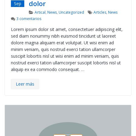
dolor
Sep
Categories
Tags
Artical
,
News
,
Uncategorized
Articles
,
News
en Duis autem vel eum iriure dolor
3 comentarios
Lorem ipsum dolor sit amet, consectetuer adipiscing elit,
sed diam nonummy nibh euismod tincidunt ut laoreet
dolore magna aliquam erat volutpat. Ut wisi enim ad
minim veniam, quis nostrud exerci tation ullamcorper
suscipit lobortis nisl ut wisi enim ad minim veniam, quis
nostrud exerci tation ullamcorper suscipit lobortis nisl ut
aliquip ex ea commodo consequat. …
Leer más