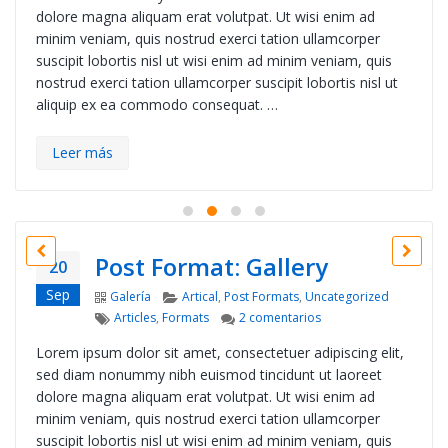
dolore magna aliquam erat volutpat. Ut wisi enim ad
minim veniam, quis nostrud exerci tation ullamcorper
suscipit lobortis nisl ut wisi enim ad minim veniam, quis
nostrud exerci tation ullamcorper suscipit lobortis nisl ut
aliquip ex ea commodo consequat. …
Leer más
Post Format: Gallery
20
Sep
Format
Categories
Galería
Artical
,
Post Formats
,
Uncategorized
Tags
en Post Format: Galler
Articles
,
Formats
2 comentarios
Lorem ipsum dolor sit amet, consectetuer adipiscing elit,
sed diam nonummy nibh euismod tincidunt ut laoreet
dolore magna aliquam erat volutpat. Ut wisi enim ad
minim veniam, quis nostrud exerci tation ullamcorper
suscipit lobortis nisl ut wisi enim ad minim veniam, quis