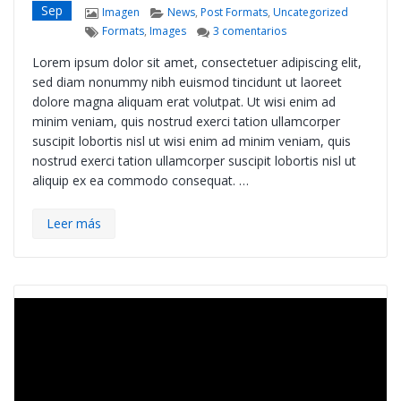
Sep
Format
Categories
Imagen
News
,
Post Formats
,
Uncategorized
Tags
en Post Format: Image
Formats
,
Images
3 comentarios
Lorem ipsum dolor sit amet, consectetuer adipiscing elit,
sed diam nonummy nibh euismod tincidunt ut laoreet
dolore magna aliquam erat volutpat. Ut wisi enim ad
minim veniam, quis nostrud exerci tation ullamcorper
suscipit lobortis nisl ut wisi enim ad minim veniam, quis
nostrud exerci tation ullamcorper suscipit lobortis nisl ut
aliquip ex ea commodo consequat. …
Leer más