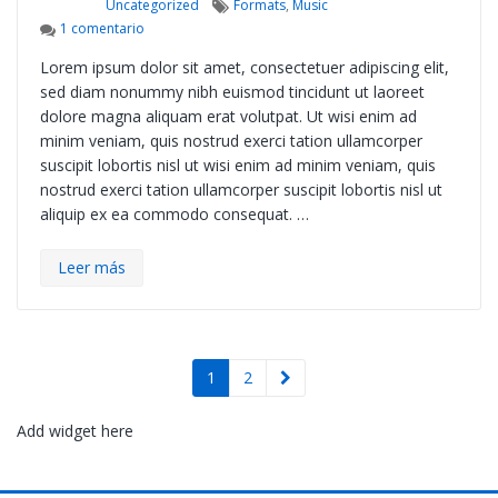
Tags
Uncategorized
Formats
,
Music
en Post Format: Audio
1 comentario
Lorem ipsum dolor sit amet, consectetuer adipiscing elit,
sed diam nonummy nibh euismod tincidunt ut laoreet
dolore magna aliquam erat volutpat. Ut wisi enim ad
minim veniam, quis nostrud exerci tation ullamcorper
suscipit lobortis nisl ut wisi enim ad minim veniam, quis
nostrud exerci tation ullamcorper suscipit lobortis nisl ut
aliquip ex ea commodo consequat. …
Leer más
1
2
Add widget here