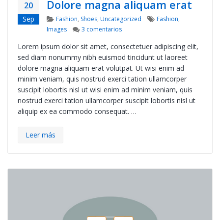
Dolore magna aliquam erat
20
Categories
Tags
Sep
Fashion
,
Shoes
,
Uncategorized
Fashion
,
en Dolore magna aliquam erat
Images
3 comentarios
Lorem ipsum dolor sit amet, consectetuer adipiscing elit,
sed diam nonummy nibh euismod tincidunt ut laoreet
dolore magna aliquam erat volutpat. Ut wisi enim ad
minim veniam, quis nostrud exerci tation ullamcorper
suscipit lobortis nisl ut wisi enim ad minim veniam, quis
nostrud exerci tation ullamcorper suscipit lobortis nisl ut
aliquip ex ea commodo consequat. …
Leer más