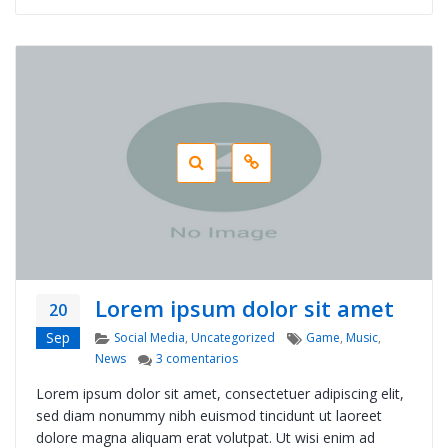
Lorem ipsum dolor sit amet
20
Categories
Tags
Sep
Social Media
,
Uncategorized
Game
,
Music
,
en Lorem ipsum dolor sit amet
News
3 comentarios
Lorem ipsum dolor sit amet, consectetuer adipiscing elit,
sed diam nonummy nibh euismod tincidunt ut laoreet
dolore magna aliquam erat volutpat. Ut wisi enim ad