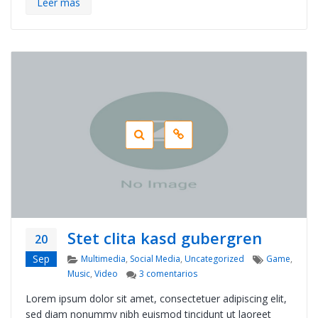
Leer más
Stet clita kasd gubergren
20
Categories
Tags
Sep
Multimedia
,
Social Media
,
Uncategorized
Game
,
en Stet clita kasd gubergren
Music
,
Video
3 comentarios
Lorem ipsum dolor sit amet, consectetuer adipiscing elit,
sed diam nonummy nibh euismod tincidunt ut laoreet