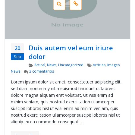
Duis autem vel eum iriure
20
dolor
Sep
Categories
Tags
Artical
,
News
,
Uncategorized
Articles
,
Images
,
en Duis autem vel eum iriure dolor
News
3 comentarios
Lorem ipsum dolor sit amet, consectetuer adipiscing elit,
sed diam nonummy nibh euismod tincidunt ut laoreet
dolore magna aliquam erat volutpat. Ut wisi enim ad
minim veniam, quis nostrud exerci tation ullamcorper
suscipit lobortis nisl ut wisi enim ad minim veniam, quis
nostrud exerci tation ullamcorper suscipit lobortis nisl ut
aliquip ex ea commodo consequat. …