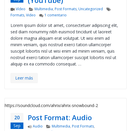
(YouTube)
Format
Categories
Tags
Vídeo
Multimedia
,
Post Formats
,
Uncategorized
en Post Format: Video (YouTube)
Formats
,
Video
1 comentario
Lorem ipsum dolor sit amet, consectetuer adipiscing elit,
sed diam nonummy nibh euismod tincidunt ut laoreet
dolore magna aliquam erat volutpat. Ut wisi enim ad
minim veniam, quis nostrud exerci tation ullamcorper
suscipit lobortis nisl ut wisi enim ad minim veniam, quis
nostrud exerci tation ullamcorper suscipit lobortis nisl ut
aliquip ex ea commodo consequat. …
Leer más
https://soundcloud.com/ahrix/ahrix-snowbound-2
Post Format: Audio
20
Sep
Format
Categories
Audio
Multimedia
,
Post Formats
,