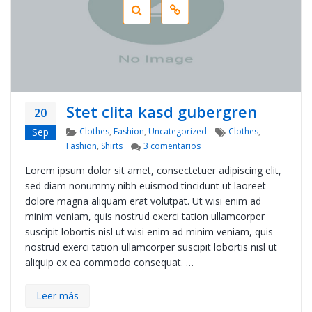
Stet clita kasd gubergren
20
Categories
Tags
Sep
Clothes
,
Fashion
,
Uncategorized
Clothes
,
en Stet clita kasd gubergren
Fashion
,
Shirts
3 comentarios
Lorem ipsum dolor sit amet, consectetuer adipiscing elit,
sed diam nonummy nibh euismod tincidunt ut laoreet
dolore magna aliquam erat volutpat. Ut wisi enim ad
minim veniam, quis nostrud exerci tation ullamcorper
suscipit lobortis nisl ut wisi enim ad minim veniam, quis
nostrud exerci tation ullamcorper suscipit lobortis nisl ut
aliquip ex ea commodo consequat. …
Leer más