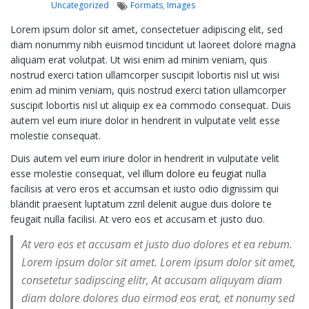
Tags
Uncategorized
Formats
,
Images
Lorem ipsum dolor sit amet, consectetuer adipiscing elit, sed
diam nonummy nibh euismod tincidunt ut laoreet dolore magna
aliquam erat volutpat. Ut wisi enim ad minim veniam, quis
nostrud exerci tation ullamcorper suscipit lobortis nisl ut wisi
enim ad minim veniam, quis nostrud exerci tation ullamcorper
suscipit lobortis nisl ut aliquip ex ea commodo consequat. Duis
autem vel eum iriure dolor in hendrerit in vulputate velit esse
molestie consequat.
Duis autem vel eum iriure dolor in hendrerit in vulputate velit
esse molestie consequat, vel
illum dolore eu feugiat
nulla
facilisis at vero eros et accumsan et iusto odio dignissim qui
blandit praesent luptatum zzril delenit augue duis dolore te
feugait nulla facilisi. At vero eos et accusam et justo duo.
At vero eos et accusam et justo duo dolores et ea rebum.
Lorem ipsum dolor sit amet. Lorem ipsum dolor sit amet,
consetetur sadipscing elitr, At accusam aliquyam diam
diam dolore dolores duo eirmod eos erat, et nonumy sed