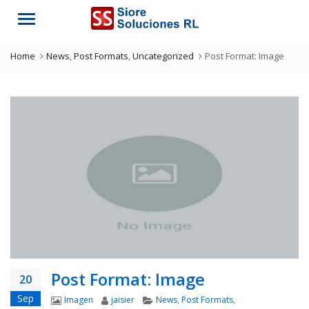
Menu
Home
News
,
Post Formats
,
Uncategorized
Post Format: Image
Post Format: Image
20
Sep
Format
Author
Categories
Imagen
jaisier
News
,
Post Formats
,