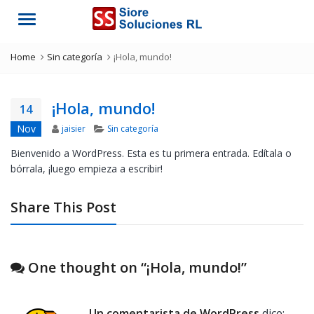
Menu
Home
Sin categoría
¡Hola, mundo!
¡Hola, mundo!
14
Author
Categories
Nov
jaisier
Sin categoría
Bienvenido a WordPress. Esta es tu primera entrada. Edítala o
bórrala, ¡luego empieza a escribir!
Share This Post
One thought on “
¡Hola, mundo!
”
Un comentarista de WordPress
dice: